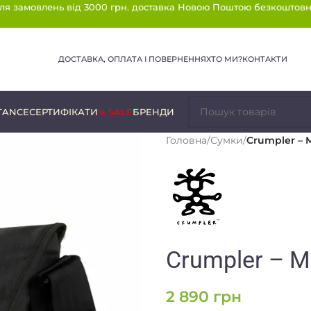
ля замовлень від 3000 грн. доставка Новою Поштою безкоштовн
ДОСТАВКА, ОПЛАТА І ПОВЕРНЕННЯ
ХТО МИ?
КОНТАКТИ
TANCE
СЕРТИФІКАТИ
% SALE
БРЕНДИ
Головна
/
Сумки
/
Crumpler – 
Crumpler – M
2 890
грн