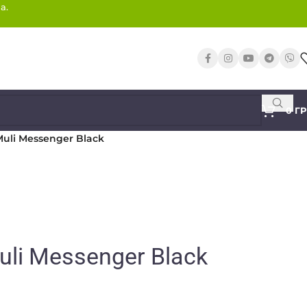
а.
0
Г
Muli Messenger Black
uli Messenger Black