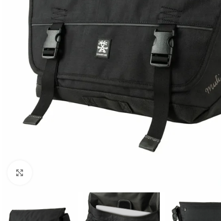
Клацніть, щоб збільшити