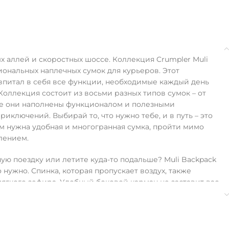
х аллей и скоростных шоссе. Коллекция Crumpler Muli
иональных наплечных сумок для курьеров. Этот
впитал в себя все функции, необходимые каждый день
Коллекция состоит из восьми разных типов сумок – от
се они наполнены функционалом и полезными
риключений. Выбирай то, что нужно тебе, и в путь – это
ам нужна удобная и многогранная сумка, пройти мимо
плением.
ую поездку или летите куда-то подальше? Muli Backpack
то нужно. Спинка, которая пропускает воздух, также
мягкого зефира. Удобный боковой карман не заставит вас
тделение в поисках жевачки. Быстрые молнии дают
у содержимому, а отделение для ноутбука на липучке
лэптоп. Езда на велосипеде ночью? Специальное
нарика и защитные светоотражающие полоски заставят