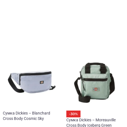
дший алмаз.
у слов о ткани, Это фирменная разработка Crumpler,
нная. Гарантия на этот чудесный рюкзак 30 лет без
Сумка Dickies – Blanchard
-30%
Cross Body Cosmic Sky
Сумка Dickies – Moreauville
Cross Body Iceberg Green