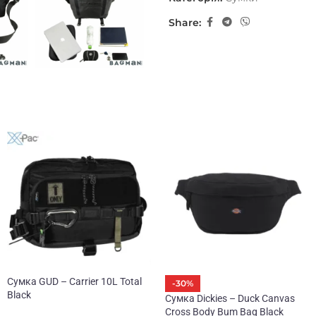
вас блистать, как сумасше
Share:
Отдельно нужно сказать пар
суперкрепкая и влагозащище
ограничения пробега.
Сумка GUD – Carrier 10L Total
-30%
Black
Сумка Dickies – Duck Canvas
Cross Body Bum Bag Black