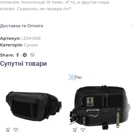
пляжное полотенце! И пиво…И то, и другое сюда
влезет. Сказочно, не правда ли?
Доставка та Оплата
Артикул:
LDM-006
Категорія:
Сумки
Share:
Супутні товари