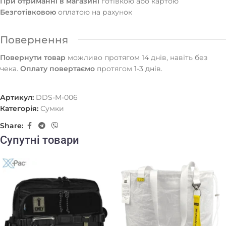
При отриманні в магазині
готівкою або картою
Безготівковою
оплатою на рахунок
Повернення
Повернути товар
можливо протягом 14 днів, навіть без
чека.
Оплату повертаємо
протягом 1-3 днів.
Артикул:
DDS-M-006
Категорія:
Сумки
Share:
Супутні товари