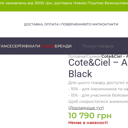
ля замовлень від 3000 грн. доставка Новою Поштою безкоштовн
ДОСТАВКА, ОПЛАТА І ПОВЕРНЕННЯ
ХТО МИ?
КОНТАКТИ
TANCE
СЕРТИФІКАТИ
% SALE
БРЕНДИ
Головна
/
Сумки
/
Cote&Ciel –
Cote&Ciel – 
Black
Для цього товару доступні 
- 10% - для іменинників та н
- 15% - для учасників бойови
Щоб скористатися знижкою,
(
Докладніше тут
)
10 790
грн
Немає в наявності