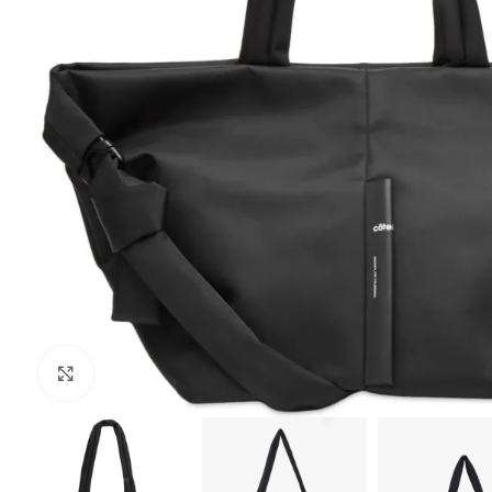
Клацніть, щоб збільшити