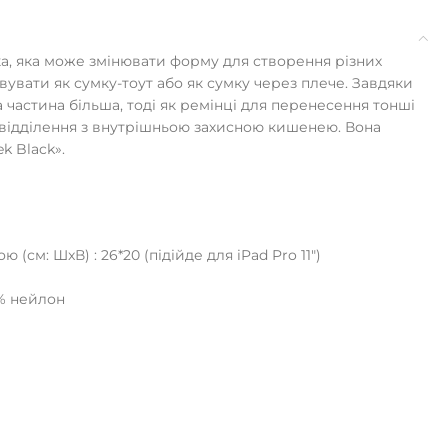
ка, яка може змінювати форму для створення різних
вувати як сумку-тоут або як сумку через плече. Завдяки
 частина більша, тоді як ремінці для перенесення тонші
 відділення з внутрішньою захисною кишенею. Вона
k Black».
(см: ШxВ) : 26*20 (підійде для iPad Pro 11")
0% нейлон