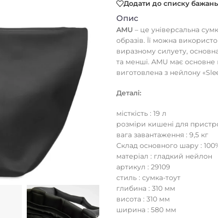
Додати до списку бажань
Опис
AMU
– це універсальна сум
образів. Її можна використо
виразному силуету, основна
та менші. AMU має основне
виготовлена з нейлону «Slee
Деталі:
місткість : 19 л
розміри кишені для пристрою 
вага завантаження : 9,5 кг
Склад основного шару : 10
матеріал : гладкий нейлон
артикул : 29109
стиль : сумка-тоут
глибина : 310 мм
висота : 310 мм
ширина : 580 мм