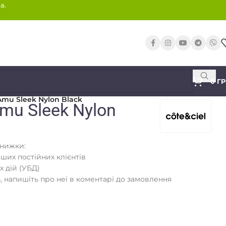
а.
0
Г
 Amu Sleek Nylon Black
Amu Sleek Nylon
знижки:
аших постійних клієнтів
х дій (УБД)
 напишіть про неї в коментарі до замовлення