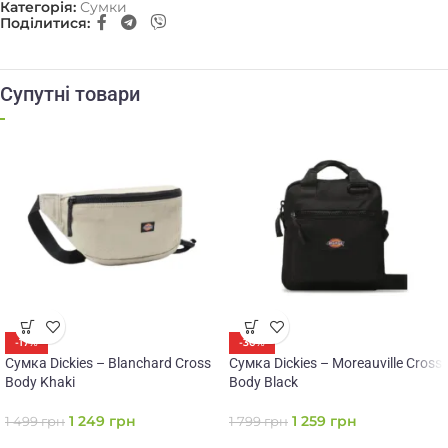
Категорія:
Сумки
Поділитися:
Супутні товари
-17%
-30%
Сумка Dickies – Blanchard Cross
Сумка Dickies – Moreauville Cross
Body Khaki
Body Black
1 249
грн
1 259
грн
1 499
грн
1 799
грн