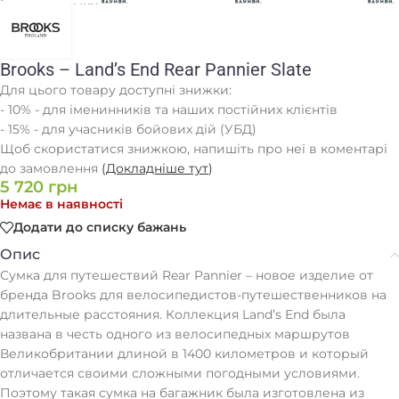
Головна
/
Сумки
Brooks – Land’s End Rear Pannier Slate
Для цього товару доступні знижки:
- 10% - для іменинників та наших постійних клієнтів
- 15% - для учасників бойових дій (УБД)
Щоб скористатися знижкою, напишіть про неї в коментарі
до замовлення
(
Докладніше тут
)
5 720
грн
Немає в наявності
Додати до списку бажань
Опис
Сумка для путешествий Rear Pannier – новое изделие от
бренда Brooks для велосипедистов-путешественников на
длительные расстояния. Коллекция Land’s End была
названа в честь одного из велосипедных маршрутов
Великобритании длиной в 1400 километров и который
отличается своими сложными погодными условиями.
Поэтому такая сумка на багажник была изготовлена из