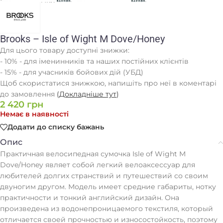
Головна
/
Сумки
Brooks – Isle of Wight M Dove/Honey
Для цього товару доступні знижки:
- 10% - для іменинників та наших постійних клієнтів
- 15% - для учасників бойових дій (УБД)
Щоб скористатися знижкою, напишіть про неї в коментарі
до замовлення
(
Докладніше тут
)
2 420
грн
Немає в наявності
Додати до списку бажань
Опис
Практичная велосипедная сумочка Isle of Wight M
Dove/Honey являет собой легкий велоаксессуар для
любителей долгих странствий и путешествий со своим
двуногим другом. Модель имеет средние габариты, нотку
практичности и тонкий английский дизайн. Она
произведена из водонепроницаемого текстиля, который
отличается своей прочностью и износостойкость, поэтому