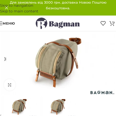
Для замовлень від 3000 грн. доставка Новою Поштою
Skip to navigation
безкоштовна.
Skip to main content
МЕНЮ
ПРОДАНО
Клацніть, щоб збільшити