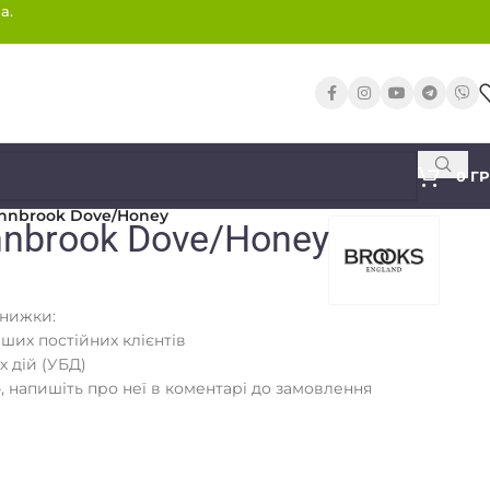
а.
0
Г
ennbrook Dove/Honey
nnbrook Dove/Honey
знижки:
аших постійних клієнтів
х дій (УБД)
 напишіть про неї в коментарі до замовлення