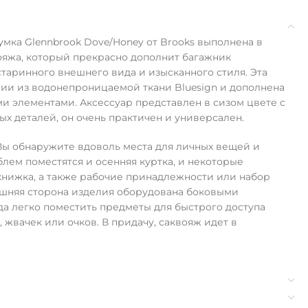
умка Glennbrook Dove/Honey от Brooks выполнена в
ояжа, который прекрасно дополнит багажник
старинного внешнего вида и изысканного стиля. Эта
ии из водонепроницаемой ткани Bluesign и дополнена
 элементами. Аксессуар представлен в сизом цвете с
х деталей, он очень практичен и универсален.
Вы обнаружите вдоволь места для личных вещей и
блем поместятся и осенняя куртка, и некоторые
 книжка, а также рабочие принадлежности или набор
нешняя сторона изделия оборудована боковыми
да легко поместить предметы для быстрого доступа
 жвачек или очков. В придачу, саквояж идет в