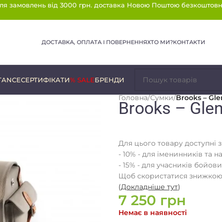
ля замовлень від 3000 грн. доставка Новою Поштою безкоштовн
ДОСТАВКА, ОПЛАТА І ПОВЕРНЕННЯ
ХТО МИ?
КОНТАКТИ
TANCE
СЕРТИФІКАТИ
% SALE
БРЕНДИ
Головна
/
Сумки
/
Brooks – Gl
Brooks – Gle
Для цього товару доступні 
- 10% - для іменинників та н
- 15% - для учасників бойови
Щоб скористатися знижкою,
(
Докладніше тут
)
7 250
грн
Немає в наявності