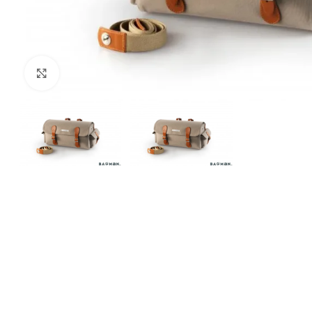
Клацніть, щоб збільшити