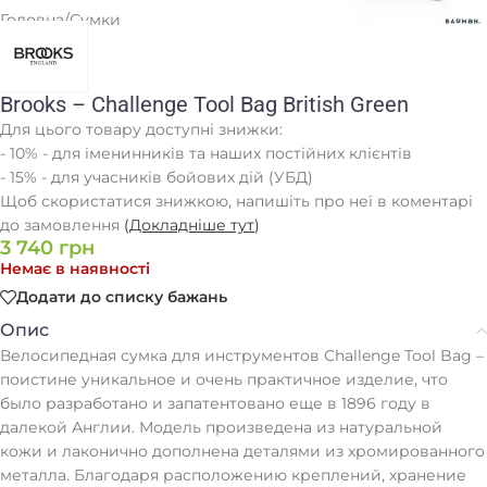
Головна
/
Сумки
Brooks – Challenge Tool Bag British Green
Для цього товару доступні знижки:
- 10% - для іменинників та наших постійних клієнтів
- 15% - для учасників бойових дій (УБД)
Щоб скористатися знижкою, напишіть про неї в коментарі
до замовлення
(
Докладніше тут
)
3 740
грн
Немає в наявності
Додати до списку бажань
Опис
Велосипедная сумка для инструментов Challenge Tool Bag –
поистине уникальное и очень практичное изделие, что
было разработано и запатентовано еще в 1896 году в
далекой Англии. Модель произведена из натуральной
кожи и лаконично дополнена деталями из хромированного
металла. Благодаря расположению креплений, хранение