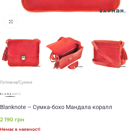
Клацніть, щоб збільшити
Головна
/
Сумки
Blanknote – Сумка-бохо Мандала коралл
2 190
грн
Немає в наявності