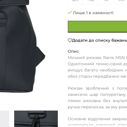
Лише 1 в наявності
Додати до списку бажань
Опис
Міський рюкзак Rains MSN B
Однотонний темно-сірий рюк
вміщує багато необхідних 
обох сторін передбачені ме
Рюкзак зроблений з полі
нанесено шар поліуретану.
лямки рюкзака без внутрі
ручка-переноска, за яку рюк
Основне відділення закрив
знаходиться окремий відс