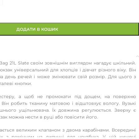
ДОДАТИ В КОШИК
ag 21L Slate своїм зовнішнім виглядом нагадує шкільний.
зак універсальний для хлопців і дівчат різного віку. Він
на день речей і може змінювати свій розмір. Для цього з
талеві кнопки.
естеру, а щоб не промокати під дощем, на поверхню
 Він робить тканину матовою і відштовхує вологу. Вузькі
шнього ущільнювача. Їх довжина регулюється. Зверху є
зак можна нести в руці або повісити його.
ається великим клапаном з двома карабінами. Всередині
ік з ремінцем на липучці для ноутбука. У цій кишені