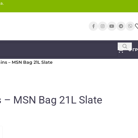
а.
0
Г
ins – MSN Bag 21L Slate
 – MSN Bag 21L Slate