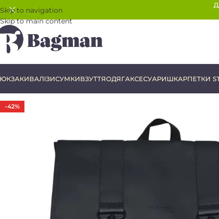
Д
Skip to navigation
Skip to main content
ЮКЗАКИ
ВАЛІЗИ
СУМКИ
ВЗУТТЯ
ОДЯГ
АКСЕСУАРИ
ШКАРПЕТКИ S
-42%