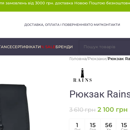
ля замовлень від 3000 грн. доставка Новою Поштою безкоштовн
ДОСТАВКА, ОПЛАТА І ПОВЕРНЕННЯ
ХТО МИ?
КОНТАКТИ
TANCE
СЕРТИФІКАТИ
% SALE
БРЕНДИ
Головна
/
Рюкзаки
/
Рюкзак Ra
Рюкзак Rains
2 100
грн
3 610
грн
1
15
56
15
Дні
Год
Хв
Сек