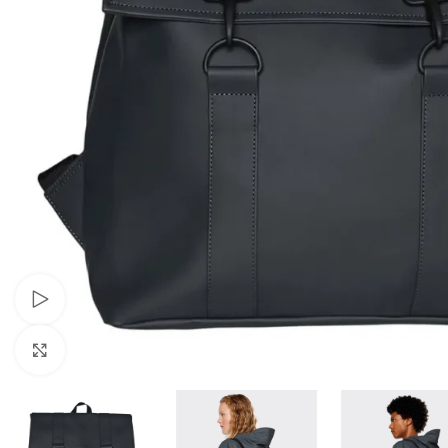
Переглянути
Клацніть, щоб збільшити