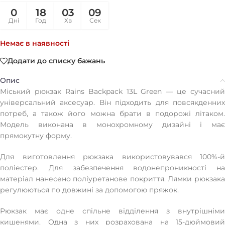
0
18
03
09
Дні
Год
Хв
Сек
Немає в наявності
Додати до списку бажань
Опис
Міський рюкзак Rains Backpack 13L Green — це сучасний
універсальний аксесуар. Він підходить для повсякденних
потреб, а також його можна брати в подорожі літаком.
Модель виконана в монохромному дизайні і має
прямокутну форму.
Для виготовлення рюкзака використовувався 100%-й
поліестер. Для забезпечення водонепроникності на
матеріал нанесено поліуретанове покриття. Лямки рюкзака
регулюються по довжині за допомогою пряжок.
Рюкзак має одне спільне відділення з внутрішніми
кишенями. Одна з них розрахована на 15-дюймовий