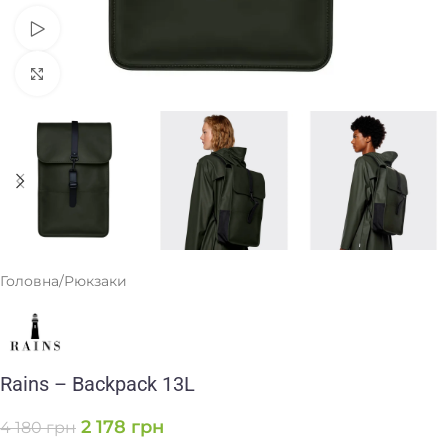
Переглянути
Клацніть, щоб збільшити
Головна
/
Рюкзаки
Rains – Backpack 13L
2 178
грн
4 180
грн