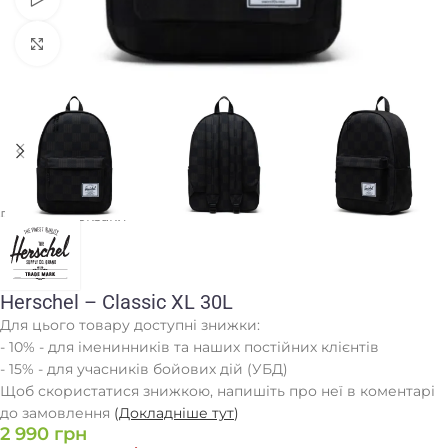
Клацніть, щоб збільшити
Головна
/
Рюкзаки
Herschel – Classic XL 30L
Для цього товару доступні знижки:
- 10% - для іменинників та наших постійних клієнтів
- 15% - для учасників бойових дій (УБД)
Щоб скористатися знижкою, напишіть про неї в коментарі
до замовлення
(
Докладніше тут
)
2 990
грн