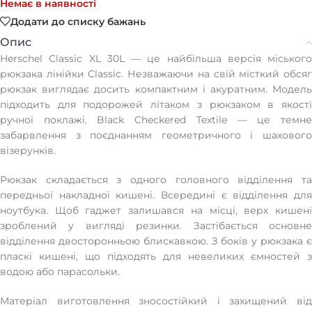
Немає в наявності
Додати до списку бажань
Опис
Herschel Classic XL 30L — це найбільша версія міського
рюкзака лінійки Classic. Незважаючи на свій місткий обсяг
рюкзак виглядає досить компактним і акуратним. Модель
підходить для подорожей літаком з рюкзаком в якості
ручної поклажі. Black Checkered Textile — це темне
забарвлення з поєднанням геометричного і шахового
візерунків.
Рюкзак складається з одного головного відділення та
передньої накладної кишені. Всередині є відділення для
ноутбука. Щоб гаджет залишався на місці, верх кишені
зроблений у вигляді резинки. Застібається основне
відділення двосторонньою блискавкою. З боків у рюкзака є
пласкі кишені, що підходять для невеликих ємностей з
водою або парасольки.
Матеріал виготовлення зносостійкий і захищений від