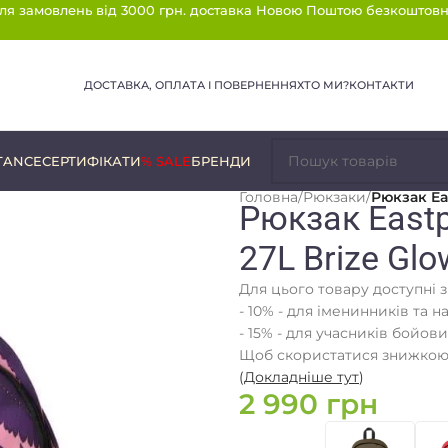
ля замовлень від 3000 грн. доставка Новою Поштою безкоштовн
ДОСТАВКА, ОПЛАТА І ПОВЕРНЕННЯ
ХТО МИ?
КОНТАКТИ
TANCE
СЕРТИФІКАТИ
% SALE
БРЕНДИ
Головна
/
Рюкзаки
/
Рюкзак Eas
Рюкзак Eastpa
27L Brize Glo
Для цього товару доступні 
- 10% - для іменинників та н
- 15% - для учасників бойови
Щоб скористатися знижкою,
(
Докладніше тут
)
2 990
грн