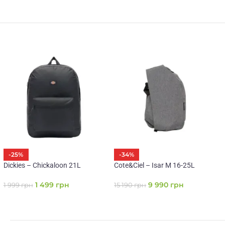
-25%
-34%
Dickies – Chickaloon 21L
Cote&Ciel – Isar M 16-25L
1 499
грн
9 990
грн
1 999
грн
15 190
грн