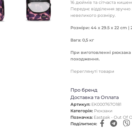
16 дюймів та сітчаста кишеня
Переднє відділення зручно 
невеликого розміру.
Розміри: 44 x 29.5 x 22 cm | 
Вага: 0,5 кг
При виготовленні рюкзака
походження.
Переглянуті товари
Про бренд
Доставка та Оплата
Артикул:
EK000767O181
Категорія:
Рюкзаки
Позначка:
Eastpak - Out Of O
Поділитися: