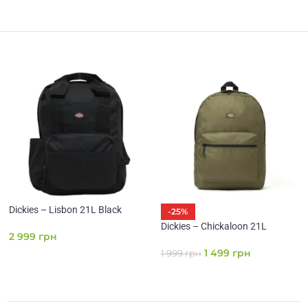
Dickies – Lisbon 21L Black
-25%
Dickies – Chickaloon 21L
2 999
грн
1 499
грн
1 999
грн