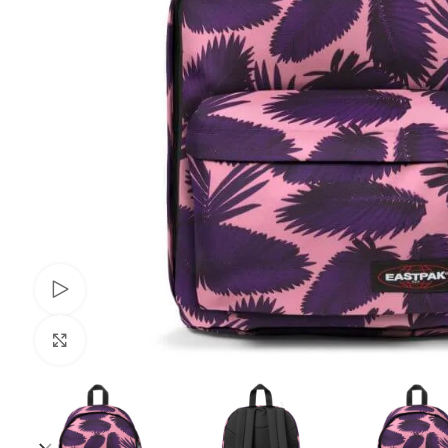
Переглянути
Клацніть, щоб збільшити