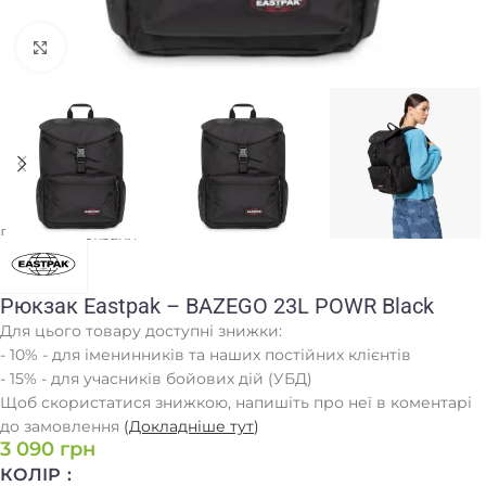
Клацніть, щоб збільшити
Головна
/
Рюкзаки
Рюкзак Eastpak – BAZEGO 23L POWR Black
Для цього товару доступні знижки:
- 10% - для іменинників та наших постійних клієнтів
- 15% - для учасників бойових дій (УБД)
Щоб скористатися знижкою, напишіть про неї в коментарі
до замовлення
(
Докладніше тут
)
3 090
грн
КОЛІР