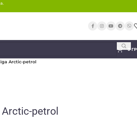
а.
0
Г
iga Arctic-petrol
Arctic-petrol