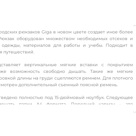
одских рюкзаков Giga в новом цвете создает иное более
 Рюкзак оборудован множеством необходимых отсеков и
 одежды, материалов для работы и учебы. Подходит в
ля путешествий.
дставляет вертикальные мягкие вставки с покрытием
коже возможность свободно дышать. Такие же мягкие
ровкой длины на груди сцепляются ремнем. Для плотного
смотрен дополнительный съемный поясной ремень.
тведено полностью под 15-дюймовый ноутбук. Следующее
омещать папки А4 формата. Передний карман – это
 ключей и чехлом для мобильного телефона. Боковые
ы для бутылок с водой.