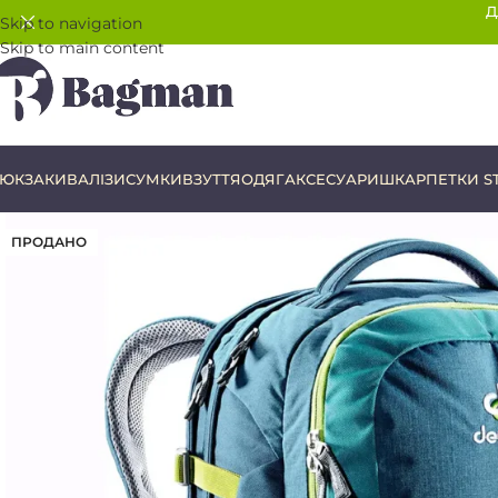
Д
Skip to navigation
Skip to main content
ЮКЗАКИ
ВАЛІЗИ
СУМКИ
ВЗУТТЯ
ОДЯГ
АКСЕСУАРИ
ШКАРПЕТКИ S
ПРОДАНО