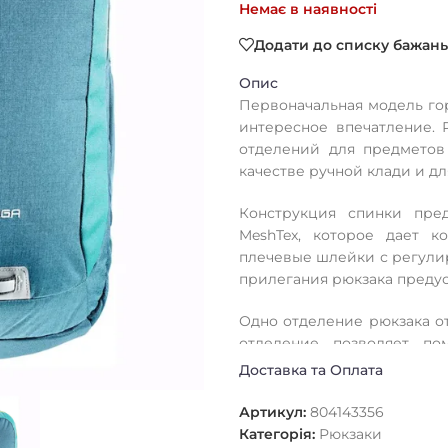
Немає в наявності
Додати до списку бажань
Опис
Первоначальная модель гор
интересное впечатление.
отделений для предметов
качестве ручной клади и д
Конструкция спинки пре
MeshTex, которое дает 
плечевые шлейки с регули
прилегания рюкзака преду
Одно отделение рюкзака о
отделение позволяет п
органайзер с держателем
Доставка та Оплата
эластичные карманы создан
Артикул:
804143356
Категорія:
Рюкзаки