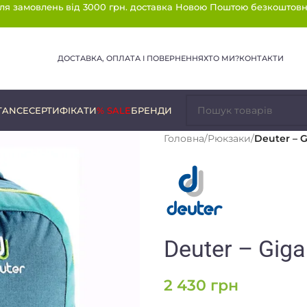
ля замовлень від 3000 грн. доставка Новою Поштою безкоштовн
ДОСТАВКА, ОПЛАТА І ПОВЕРНЕННЯ
ХТО МИ?
КОНТАКТИ
TANCE
СЕРТИФІКАТИ
% SALE
БРЕНДИ
Головна
/
Рюкзаки
/
Deuter – G
Deuter – Giga 
2 430
грн