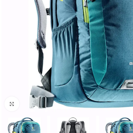
Клацніть, щоб збільшити