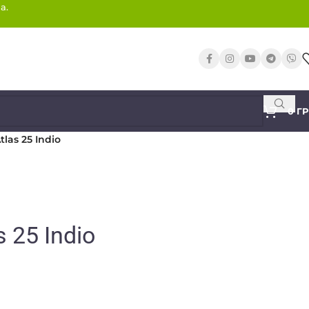
а.
0
Г
tlas 25 Indio
s 25 Indio