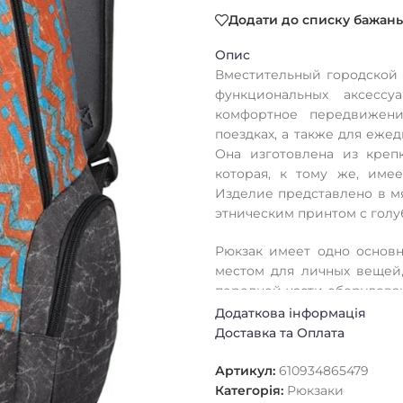
Додати до списку бажань
Опис
Вместительный городской 
функциональных аксесс
комфортное передвижени
поездках, а также для ежед
Она изготовлена из креп
которая, к тому же, име
Изделие представлено в м
этническим принтом с голу
Рюкзак имеет одно основн
местом для личных вещей,
передней части оборудован
хранения солнцезащитных 
Додаткова інформація
боковыми слотами, регули
Доставка та Оплата
Артикул:
610934865479
Категорія:
Рюкзаки