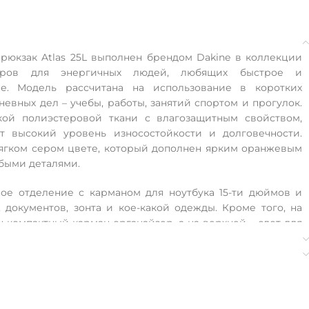
рюкзак Atlas 25L выполнен брендом Dakine в коллекции
уаров для энергичных людей, любящих быстрое и
е. Модель рассчитана на использование в коротких
невных дел – учебы, работы, занятий спортом и прогулок.
кой полиэстеровой ткани с влагозащитным свойством,
ет высокий уровень износостойкости и долговечности.
ягком сером цвете, который дополнен ярким оранжевым
быми деталями.
ое отделение с карманом для ноутбука 15-ти дюймов и
 документов, зонта и кое-какой одежды. Кроме того, на
 компактный карман-органайзер, а на верхней – слот для
очков или мелких аксессуаров. Модель дополнена двумя
руемыми наплечными ремнями и креплением для скейта.