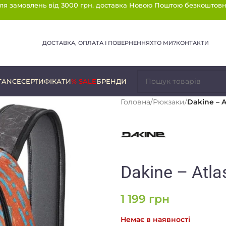
ля замовлень від 3000 грн. доставка Новою Поштою безкоштовн
ДОСТАВКА, ОПЛАТА І ПОВЕРНЕННЯ
ХТО МИ?
КОНТАКТИ
TANCE
СЕРТИФІКАТИ
% SALE
БРЕНДИ
Головна
/
Рюкзаки
/
Dakine – A
Dakine – Atla
1 199
грн
Немає в наявності