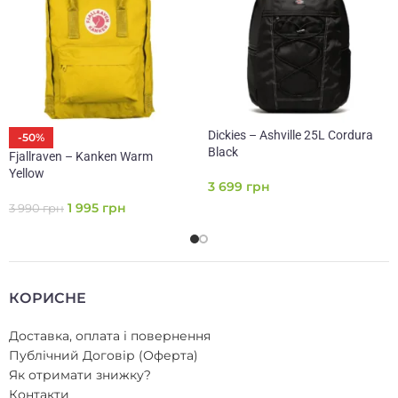
Dickies – Ashville 25L Cordura
-50%
Black
Fjallraven – Kanken Warm
Yellow
3 699
грн
1 995
грн
3 990
грн
КОРИСНЕ
Доставка, оплата і повернення
Публічний Договір (Оферта)
Як отримати знижку?
Контакти