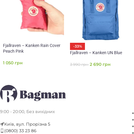
Fjallraven – Kanken Rain Cover
-33%
Peach Pink
Fjallraven – Kanken UN Blue
1 050
грн
2 690
грн
3 990
грн
9:00 - 20:00, Без вихідних
Київ, вул. Прорізна 5
(0800) 33 23 86