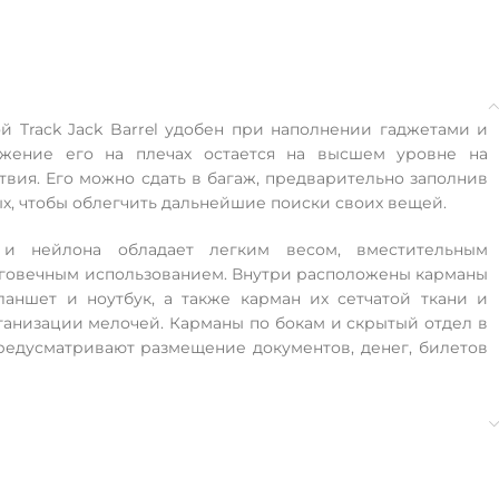
й Track Jack Barrel удобен при наполнении гаджетами и
ожение его на плечах остается на высшем уровне на
вия. Его можно сдать в багаж, предварительно заполнив
ых, чтобы облегчить дальнейшие поиски своих вещей.
 и нейлона обладает легким весом, вместительным
говечным использованием. Внутри расположены карманы
планшет и ноутбук, а также карман их сетчатой ткани и
ганизации мелочей. Карманы по бокам и скрытый отдел в
редусматривают размещение документов, денег, билетов
пропускают воздух и уменьшает нагрузку. Рюкзак в руке
м и в горизонтальном положении.