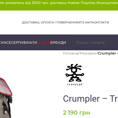
ля замовлень від 3000 грн. доставка Новою Поштою безкоштовн
ДОСТАВКА, ОПЛАТА І ПОВЕРНЕННЯ
ХТО МИ?
КОНТАКТИ
TANCE
СЕРТИФІКАТИ
% SALE
БРЕНДИ
Головна
/
Рюкзаки
/
Crumpler 
Crumpler – Tr
2 190
грн