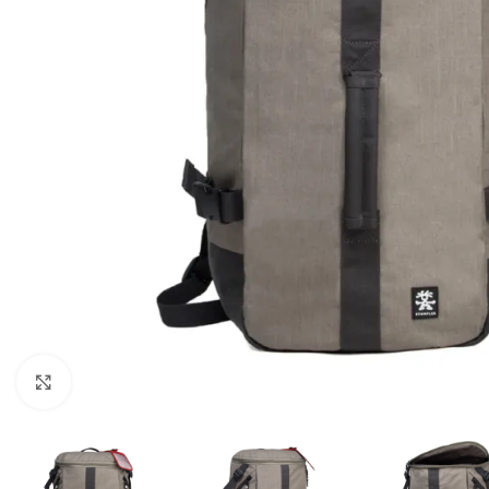
Клацніть, щоб збільшити