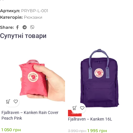
Артикул:
PRYBP-L-001
Категорія:
Рюкзаки
Share:
Супутні товари
Fjallraven – Kanken Rain Cover
-50%
Peach Pink
Fjallraven – Kanken 16L
1 050
грн
1 995
грн
3 990
грн