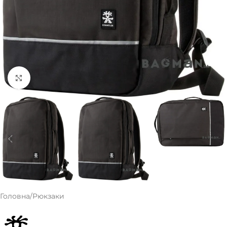
Клацніть, щоб збільшити
Головна
/
Рюкзаки