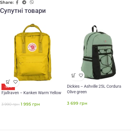
Share:
Супутні товари
Dickies – Ashville 25L Cordura
-50%
Olive green
Fjallraven – Kanken Warm Yellow
3 699
грн
1 995
грн
3 990
грн