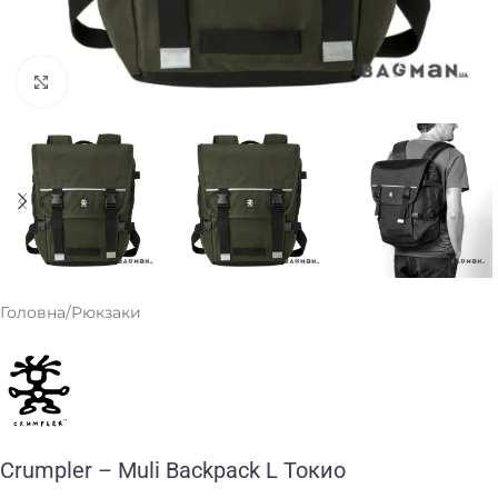
Клацніть, щоб збільшити
Головна
/
Рюкзаки
Crumpler – Muli Backpack L Токио