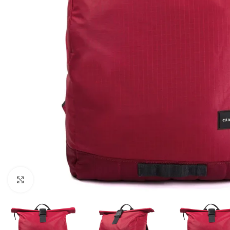
Клацніть, щоб збільшити