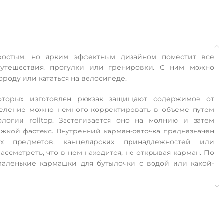
простым, но ярким эффектным дизайном поместит все
утешествия, прогулки или тренировки. С ним можно
ороду или кататься на велосипеде.
оторых изготовлен рюкзак защищают содержимое от
деление можно немного корректировать в объеме путем
ологии rolltop. Застегивается оно на молнию и затем
ежкой фастекс. Внутренний карман-сеточка предназначен
х предметов, канцелярских принадлежностей или
ассмотреть, что в нем находится, не открывая карман. По
аленькие кармашки для бутылочки с водой или какой-
хопроницаемой сеточкой регулируются на подходящую
ужно нести рюкзак в руке, тогда используйте верхнюю