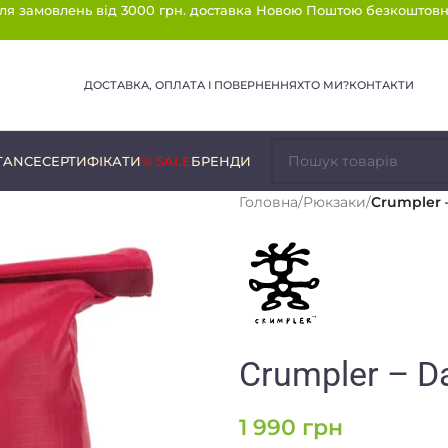
ля замовлень від 3000 грн. доставка Новою Поштою безкоштовн
ДОСТАВКА, ОПЛАТА І ПОВЕРНЕННЯ
ХТО МИ?
КОНТАКТИ
TANCE
СЕРТИФІКАТИ
% SALE
БРЕНДИ
Головна
/
Рюкзаки
/
Crumpler –
Crumpler – Da
1 990
грн