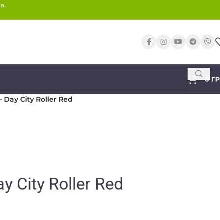
а.
0
Г
 Day City Roller Red
y City Roller Red