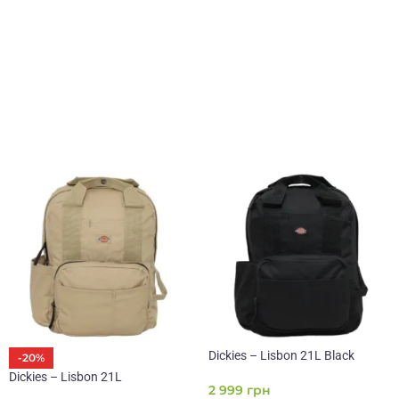
Dickies – Lisbon 21L Black
-20%
Dickies – Lisbon 21L
2 999
грн