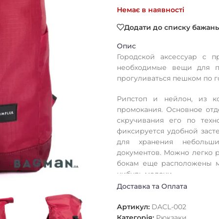
Немає в наявності
Додати до списку бажань
Опис
Городской аксессуар с 
необходимые вещи для п
прогуливаться пешком по г
Рипстоп и нейлон, из к
промокания. Основное от
скручивания его по техн
фиксируется удобной заст
для хранения небольши
документов. Можно легко р
бокам еще расположены м
нибудь мелочи.
Доставка та Оплата
Плечевые лямки с возду
именно Вам длину. Если н
Артикул:
DACL-002
ручку.
Категорія:
Рюкзаки