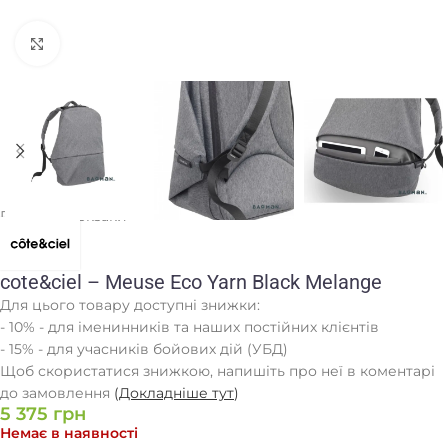
Клацніть, щоб збільшити
Головна
/
Рюкзаки
cote&ciel – Meuse Eco Yarn Black Melange
Для цього товару доступні знижки:
- 10% - для іменинників та наших постійних клієнтів
- 15% - для учасників бойових дій (УБД)
Щоб скористатися знижкою, напишіть про неї в коментарі
до замовлення
(
Докладніше тут
)
5 375
грн
Немає в наявності