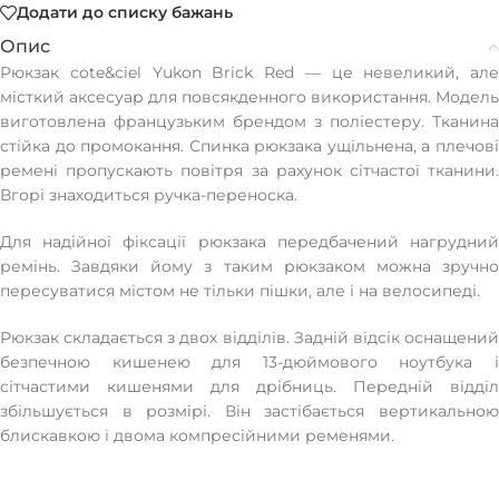
Додати до списку бажань
Опис
Рюкзак cote&ciel Yukon Brick Red — це невеликий, але
місткий аксесуар для повсякденного використання. Модель
виготовлена французьким брендом з поліестеру. Тканина
стійка до промокання. Спинка рюкзака ущільнена, а плечові
ремені пропускають повітря за рахунок сітчастої тканини.
Вгорі знаходиться ручка-переноска.
Для надійної фіксації рюкзака передбачений нагрудний
ремінь. Завдяки йому з таким рюкзаком можна зручно
пересуватися містом не тільки пішки, але і на велосипеді.
Рюкзак складається з двох відділів. Задній відсік оснащений
безпечною кишенею для 13-дюймового ноутбука і
сітчастими кишенями для дрібниць. Передній відділ
збільшується в розмірі. Він застібається вертикальною
блискавкою і двома компресійними ременями.