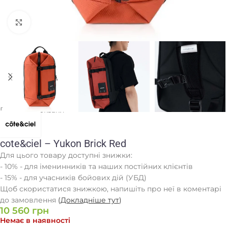
Клацніть, щоб збільшити
Головна
/
Рюкзаки
cote&ciel – Yukon Brick Red
Для цього товару доступні знижки:
- 10% - для іменинників та наших постійних клієнтів
- 15% - для учасників бойових дій (УБД)
Щоб скористатися знижкою, напишіть про неї в коментарі
до замовлення
(
Докладніше тут
)
10 560
грн
Немає в наявності