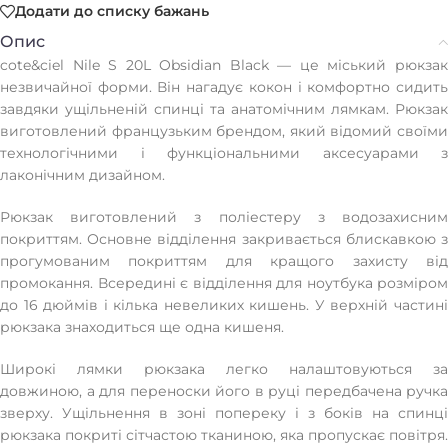
Додати до списку бажань
Опис
cote&ciel Nile S 20L Obsidian Black — це міський рюкзак
незвичайної форми. Він нагадує кокон і комфортно сидить
завдяки ущільненій спинці та анатомічним лямкам. Рюкзак
виготовлений французьким брендом, який відомий своїми
технологічними і функціональними аксесуарами з
лаконічним дизайном.
Рюкзак виготовлений з поліестеру з водозахисним
покриттям. Основне відділення закривається блискавкою з
прогумованим покриттям для кращого захисту від
промокання. Всередині є відділення для ноутбука розміром
до 16 дюймів і кілька невеликих кишень. У верхній частині
рюкзака знаходиться ще одна кишеня.
Широкі лямки рюкзака легко налаштовуються за
довжиною, а для переноски його в руці передбачена ручка
зверху. Ущільнення в зоні попереку і з боків на спинці
рюкзака покриті сітчастою тканиною, яка пропускає повітря.