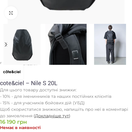
Клацніть, щоб збільшити
Головна
/
Рюкзаки
cote&ciel – Nile S 20L
Для цього товару доступні знижки:
- 10% - для іменинників та наших постійних клієнтів
- 15% - для учасників бойових дій (УБД)
Щоб скористатися знижкою, напишіть про неї в коментарі
до замовлення
(
Докладніше тут
)
16 190
грн
Немає в наявності