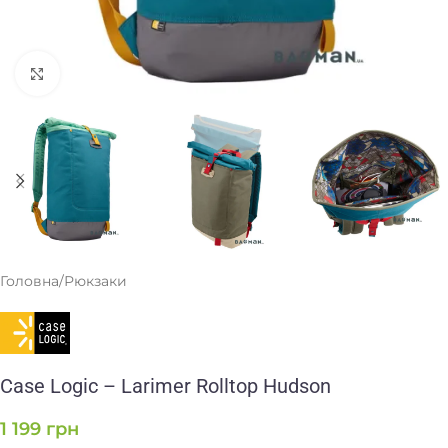
Клацніть, щоб збільшити
Головна
/
Рюкзаки
Case Logic – Larimer Rolltop Hudson
1 199
грн