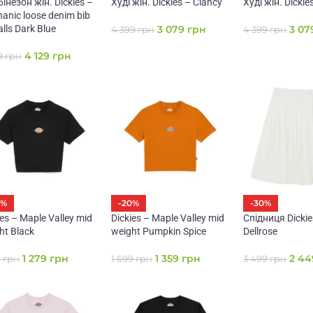
інезон жін. Dickies –
Худі жін. Dickies – Clancy
Худі жін. Dickie
anic loose denim bib
alls Dark Blue
3 079
грн
3 0
4 399
грн
4 399
грн
4 129
грн
9
грн
0%
-20%
-30%
ies – Maple Valley mid
Dickies – Maple Valley mid
Спідниця Dickie
ht Black
weight Pumpkin Spice
Dellrose
1 279
грн
1 359
грн
2 4
9
грн
1 699
грн
3 499
грн