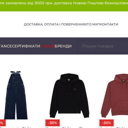
ля замовлень від 3000 грн. доставка Новою Поштою безкоштовн
ДОСТАВКА, ОПЛАТА І ПОВЕРНЕННЯ
ХТО МИ?
КОНТАКТИ
TANCE
СЕРТИФІКАТИ
% SALE
БРЕНДИ
0%
-30%
-30%