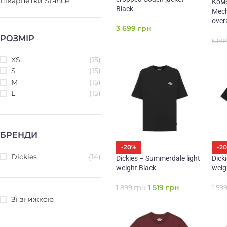
Шкарпетки Stance
Комб
Black
Mech
over
3 699
грн
РОЗМІР
5 89
XS
(15)
S
(15)
M
(15)
L
(15)
БРЕНДИ
-20%
-2
Dickies
(14)
Dickies – Summerdale light
Dick
weight Black
weig
1 519
грн
1 899
грн
1 59
Зі знижкою