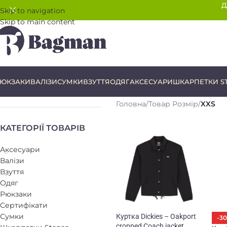
Д
Skip to navigation
Skip to main content
ЮКЗАКИ
ВАЛІЗИ
СУМКИ
ВЗУТТЯ
ОДЯГ
АКСЕСУАРИ
ШКАРПЕТКИ S
Головна
/
Товар Розмір
/
XXS
КАТЕГОРІЇ ТОВАРІВ
Аксесуари
Валізи
Взуття
Одяг
Рюкзаки
Сертифікати
Сумки
Куртка Dickies – Oakport
-3
cropped Coach jacket