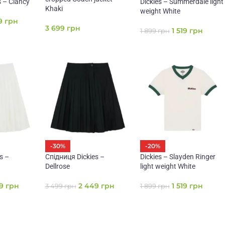
s – Clancy
Dickies – Summerdale light
Khaki
weight White
79
грн
3 699
грн
1 519
грн
1 899
грн
-30%
-20%
s –
Спідниця Dickies –
Dickies – Slayden Ringer
Dellrose
light weight White
49
грн
2 449
грн
1 519
грн
3 499
грн
1 899
грн