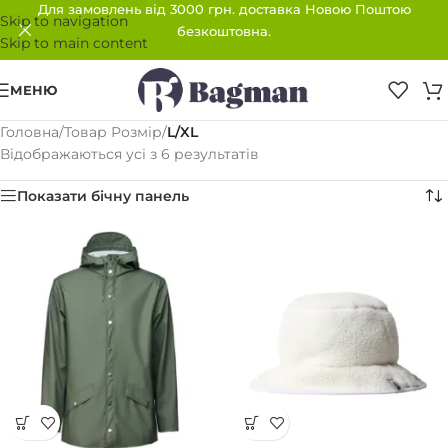
Для замовлень від 3000 грн. доставка Новою Поштою
Skip to navigation
безкоштовна.
Skip to main content
МЕНЮ
Головна
/
Товар Розмір
/
L/XL
Відображаються усі з 6 результатів
Показати бічну панель