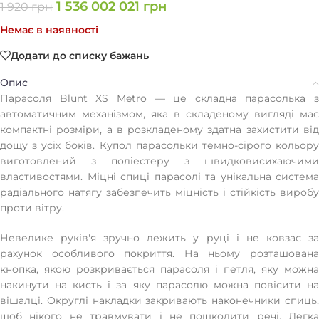
1 536 002 021
грн
1 920
грн
Немає в наявності
Додати до списку бажань
Опис
Парасоля Blunt XS Metro — це складна парасолька з
автоматичним механізмом, яка в складеному вигляді має
компактні розміри, а в розкладеному здатна захистити від
дощу з усіх боків. Купол парасольки темно-сірого кольору
виготовлений з поліестеру з швидковисихаючими
властивостями. Міцні спиці парасолі та унікальна система
радіального натягу забезпечить міцність і стійкість виробу
проти вітру.
Невелике руків'я зручно лежить у руці і не ковзає за
рахунок особливого покриття. На ньому розташована
кнопка, якою розкривається парасоля і петля, яку можна
накинути на кисть і за яку парасолю можна повісити на
вішалці. Округлі накладки закривають наконечники спиць,
щоб нікого не травмувати і не пошкодити речі. Легка