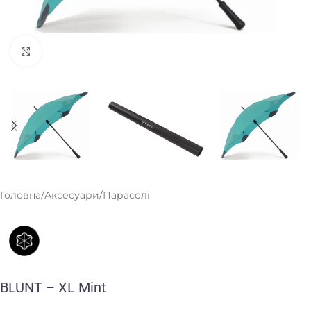
Клацніть, щоб збільшити
Головна
/
Аксесуари
/
Парасолі
BLUNT – XL Mint