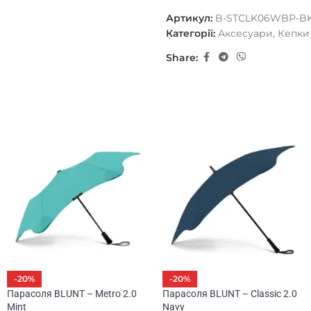
Артикул:
B-STCLK06WBP-BK
Кепку украшает вышивка ло
Категорії:
Аксесуари
,
Кепки
Share:
-20%
-20%
Парасоля BLUNT – Metro 2.0
Парасоля BLUNT – Classic 2.0
Mint
Navy