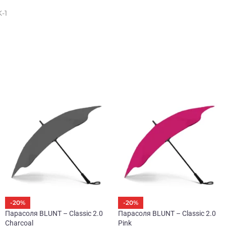
-1
готипа бренда.
-20%
-20%
Парасоля BLUNT – Classic 2.0
Парасоля BLUNT – Classic 2.0
Charcoal
Pink