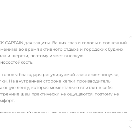
K CAPTAIN для защиты Ваших глаз и головы в солнечный
аменима во время активного отдыха и городских будних
рила и шерсти, поэтому имеет высокую
носостойкость.
 головы благодаря регулируемой заестежке-липучке,
епки. На внутренней стороне кепки производитель
ющую ленту, которая моментально впитает в себя
утренние швы практически не ощущаются, поэтому не
омфорт.
вает высокий уровень защиты глаз от ультрафиолетовых
ать в машинке .