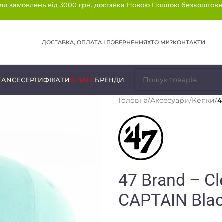
ля замовлень від 3000 грн. доставка Новою Поштою безкоштовн
ДОСТАВКА, ОПЛАТА І ПОВЕРНЕННЯ
ХТО МИ?
КОНТАКТИ
TANCE
СЕРТИФІКАТИ
% SALE
БРЕНДИ
Головна
/
Аксесуари
/
Кепки
/
4
47 Brand – С
CAPTAIN Bla