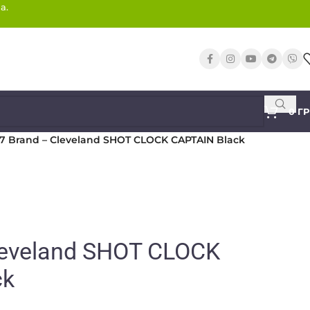
а.
0
Г
7 Brand – Сleveland SHOT CLOCK CAPTAIN Black
leveland SHOT CLOCK
ck