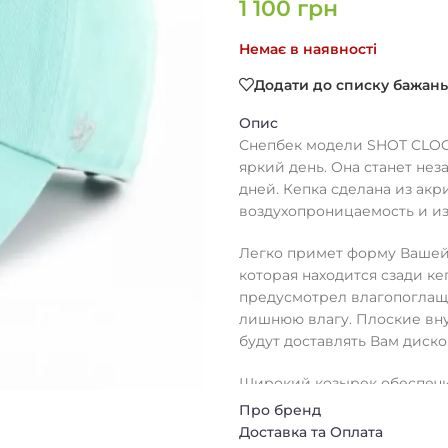
1 100
грн
Немає в наявності
Додати до списку бажань
Опис
Снепбек модели SHOT CLOC
яркий день. Она станет нез
дней. Кепка сделана из ак
воздухопроницаемость и из
Легко примет форму Вашей
которая находится сзади к
предусмотрел влагопоглаща
лишнюю влагу. Плоские вн
будут доставлять Вам диск
Широкий козырек обеспечи
лучей.
Про бренд
Доставка та Оплата
Кепку можно без труда стир