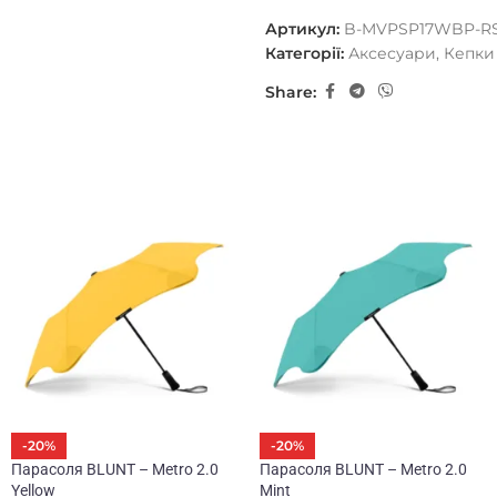
Артикул:
B-MVPSP17WBP-R
Категорії:
Аксесуари
,
Кепки
Share:
-20%
-20%
Парасоля BLUNT – Metro 2.0
Парасоля BLUNT – Metro 2.0
Yellow
Mint