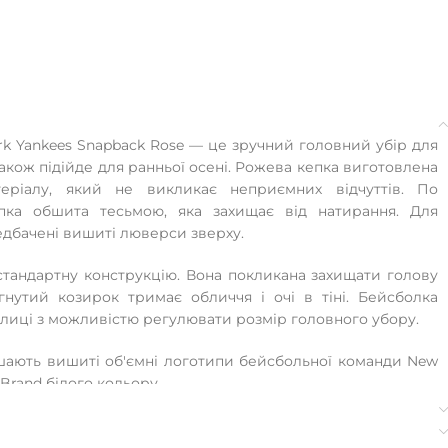
rk Yankees Snapback Rose — це зручний головний убір для
також підійде для ранньої осені. Рожева кепка виготовлена
еріалу, який не викликає неприємних відчуттів. По
епка обшита тесьмою, яка захищає від натирання. Для
едбачені вишиті люверси зверху.
тандартну конструкцію. Вона покликана захищати голову
гнутий козирок тримає обличчя і очі в тіні. Бейсболка
илиці з можливістю регулювати розмір головного убору.
ають вишиті об'ємні логотипи бейсбольної команди New
 Brand білого кольору.