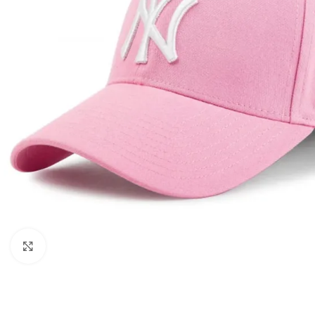
Клацніть, щоб збільшити