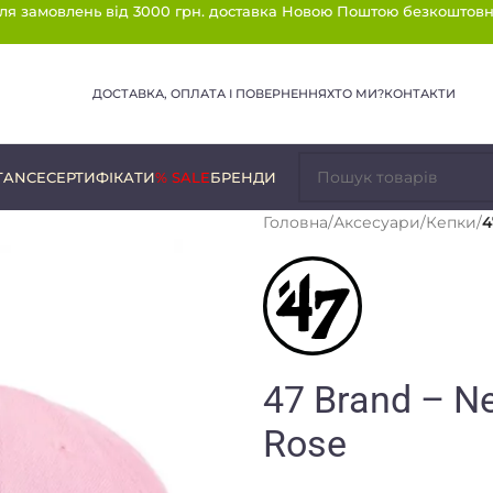
ля замовлень від 3000 грн. доставка Новою Поштою безкоштовн
ДОСТАВКА, ОПЛАТА І ПОВЕРНЕННЯ
ХТО МИ?
КОНТАКТИ
TANCE
СЕРТИФІКАТИ
% SALE
БРЕНДИ
Головна
/
Аксесуари
/
Кепки
/
4
47 Brand – N
Rose