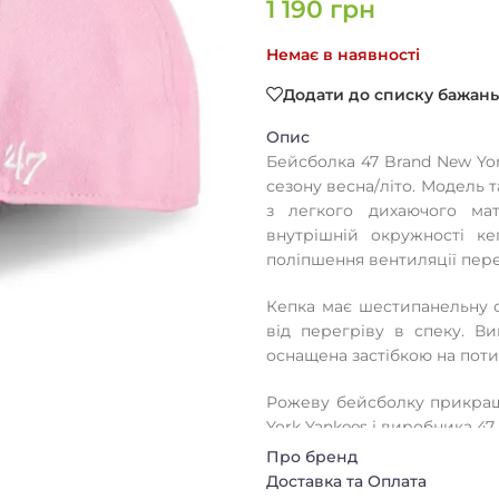
1 190
грн
Немає в наявності
Додати до списку бажань
Опис
Бейсболка 47 Brand New Yo
сезону весна/літо. Модель 
з легкого дихаючого мат
внутрішній окружності к
поліпшення вентиляції пер
Кепка має шестипанельну с
від перегріву в спеку. Ви
оснащена застібкою на пот
Рожеву бейсболку прикраш
York Yankees і виробника 47
Про бренд
Доставка та Оплата