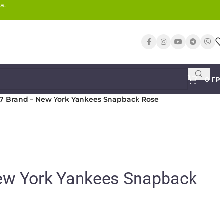
а.
0
Г
7 Brand – New York Yankees Snapback Rose
ew York Yankees Snapback