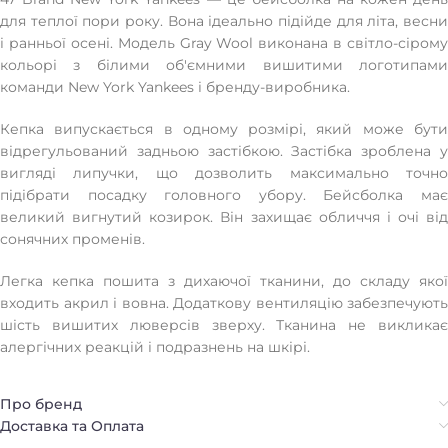
для теплої пори року. Вона ідеально підійде для літа, весни
і ранньої осені. Модель Gray Wool виконана в світло-сірому
кольорі з білими об'ємними вишитими логотипами
команди New York Yankees і бренду-виробника.
Кепка випускається в одному розмірі, який може бути
відрегульований задньою застібкою. Застібка зроблена у
вигляді липучки, що дозволить максимально точно
підібрати посадку головного убору. Бейсболка має
великий вигнутий козирок. Він захищає обличчя і очі від
сонячних променів.
Легка кепка пошита з дихаючої тканини, до складу якої
входить акрил і вовна. Додаткову вентиляцію забезпечують
шість вишитих люверсів зверху. Тканина не викликає
алергічних реакцій і подразнень на шкірі.
Про бренд
Доставка та Оплата