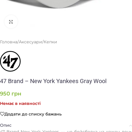
Клацніть, щоб збільшити
Головна
/
Аксесуари
/
Кепки
47 Brand – New York Yankees Gray Wool
950
грн
Немає в наявності
Додати до списку бажань
Опис
47 Brand New York Yankees — це бейсболка на кожен день