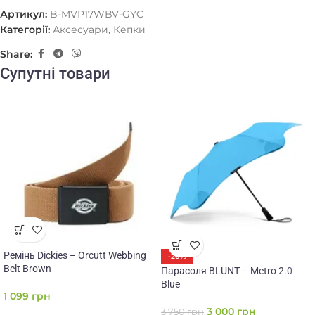
Артикул:
B-MVP17WBV-GYC
Категорії:
Аксесуари
,
Кепки
Share:
Супутні товари
Ремінь Dickies – Orcutt Webbing
-20%
Belt Brown
Парасоля BLUNT – Metro 2.0
Blue
1 099
грн
3 000
грн
3 750
грн