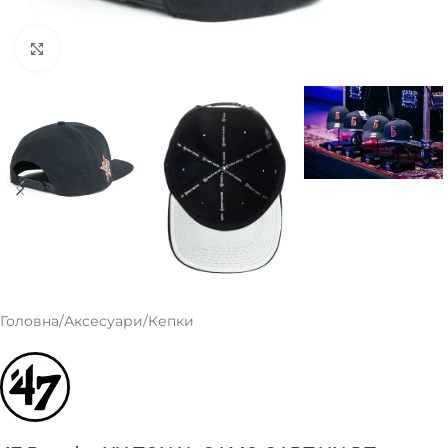
Клацніть, щоб збільшити
Головна
/
Аксесуари
/
Кепки