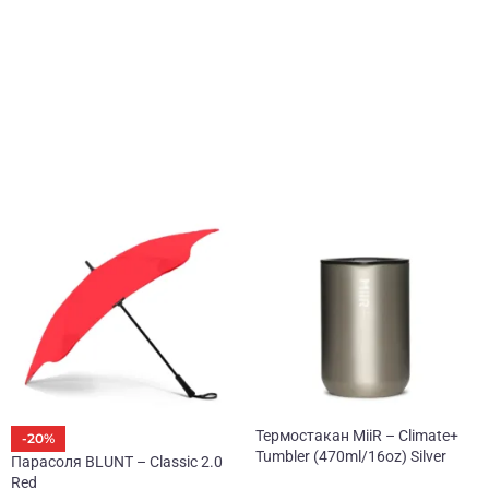
Термостакан MiiR – Climate+
-20%
Tumbler (470ml/16oz) Silver
Парасоля BLUNT – Classic 2.0
Red