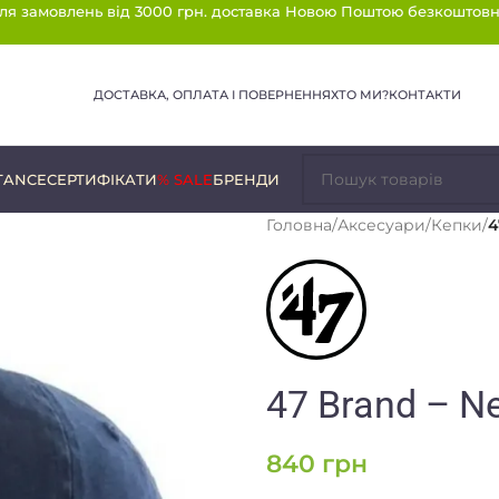
ля замовлень від 3000 грн. доставка Новою Поштою безкоштовн
ДОСТАВКА, ОПЛАТА І ПОВЕРНЕННЯ
ХТО МИ?
КОНТАКТИ
TANCE
СЕРТИФІКАТИ
% SALE
БРЕНДИ
Головна
/
Аксесуари
/
Кепки
/
4
47 Brand – N
840
грн