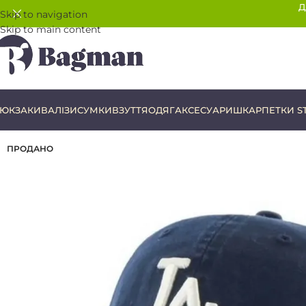
Д
Skip to navigation
Skip to main content
ЮКЗАКИ
ВАЛІЗИ
СУМКИ
ВЗУТТЯ
ОДЯГ
АКСЕСУАРИ
ШКАРПЕТКИ S
ПРОДАНО