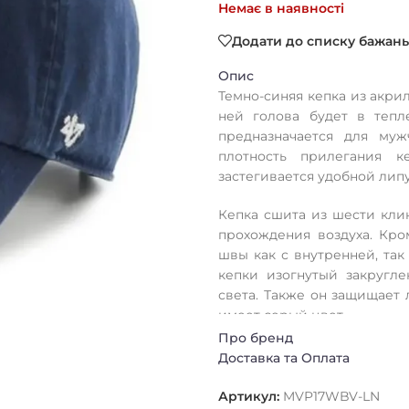
Немає в наявності
Додати до списку бажань
Опис
Темно-синяя кепка из акри
ней голова будет в тепл
предназначается для му
плотность прилегания 
застегивается удобной лип
Кепка сшита из шести кли
прохождения воздуха. Кро
швы как с внутренней, так
кепки изогнутый закругл
света. Также он защищает 
имеет серый цвет.
Про бренд
Головной убор традиционн
Доставка та Оплата
помощи машинной вышивк
Артикул:
MVP17WBV-LN