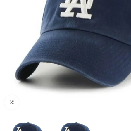
Клацніть, щоб збільшити