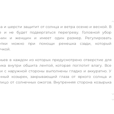
ла и шерсти защитит от солнца и ветра осеню и весной. В
е и не будет подвергаться перегреву. Головной убор
жчин и женщин и имеет один размер. Регулировать
кепки можно при помощи ремешка сзади, который
учкой.
ньев в каждом из которых предусмотрено отверстие для
мка внутри обшита лентой, которая поглотит влагу. Все
 и с наружной стороны выполнены гладко и аккуратно. У
енный козырек, закрывающий глаза от яркого солнца и
лицо от солнечных ожогов. Внутренняя сторона козырька
о украшен логотипами бренда и спортивной команды при
и.