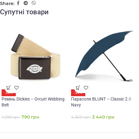
Share:
Супутні товари
-28%
-20%
Ремінь Dickies – Orcutt Webbing
Парасоля BLUNT – Classic 2.0
Belt
Navy
790
грн
3 440
грн
1 099
грн
4 300
грн