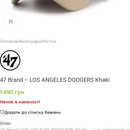
Клацніть, щоб збільшити
Головна
/
Аксесуари
/
Кепки
47 Brand – LOS ANGELES DODGERS Khaki
1 690
грн
Немає в наявності
Додати до списку бажань
Опис
47 Brand LOS ANGELES DODGERS Khaki — це універсальна