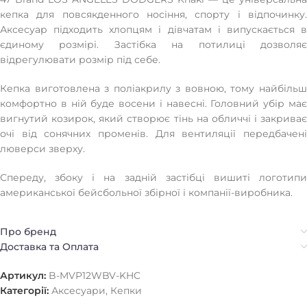
кепка для повсякденного носіння, спорту і відпочинку.
Аксесуар підходить хлопцям і дівчатам і випускається в
єдиному розмірі. Застібка на потилиці дозволяє
відрегулювати розмір під себе.
Кепка виготовлена з поліакрилу з вовною, тому найбільш
комфортно в ній буде восени і навесні. Головний убір має
вигнутий козирок, який створює тінь на обличчі і закриває
очі від сонячних променів. Для вентиляції передбачені
люверси зверху.
Спереду, збоку і на задній застібці вишиті логотипи
американської бейсбольної збірної і компанії-виробника.
Про бренд
Доставка та Оплата
Артикул:
B-MVP12WBV-KHC
Категорії:
Аксесуари
,
Кепки