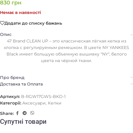
830
грн
Немає в наявності
Додати до списку бажань
Опис
47 Brand CLEAN UP – это классическая лёгкая кепка из
хлопка с регулируемым ремешком. В цвете NY YANKEES
Black имеет большую объемную вышивку "NY", белого
цвета на чёрной ткани.
Про бренд
Доставка та Оплата
Артикул:
B-RGW17GWS-BKD-1
Категорії:
Аксесуари
,
Кепки
Share:
Супутні товари