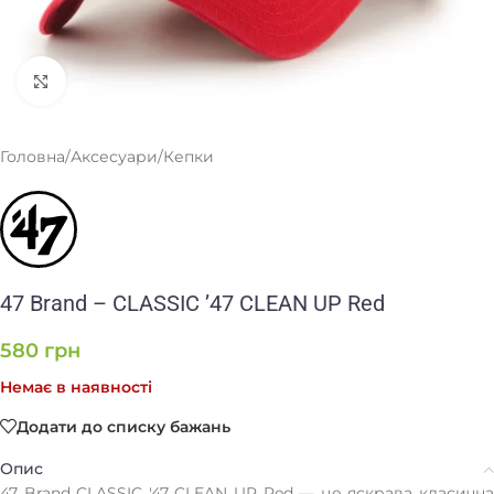
Клацніть, щоб збільшити
Головна
/
Аксесуари
/
Кепки
47 Brand – CLASSIC ’47 CLEAN UP Red
580
грн
Немає в наявності
Додати до списку бажань
Опис
47 Brand CLASSIC '47 CLEAN UP Red — це яскрава класична