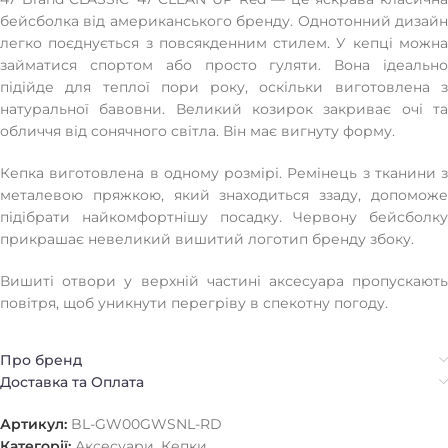
бейсболка від американського бренду. Однотонний дизайн
легко поєднується з повсякденним стилем. У кепці можна
займатися спортом або просто гуляти. Вона ідеально
підійде для теплої пори року, оскільки виготовлена з
натуральної бавовни. Великий козирок закриває очі та
обличчя від сонячного світла. Він має вигнуту форму.
Кепка виготовлена в одному розмірі. Ремінець з тканини з
металевою пряжкою, який знаходиться ззаду, допоможе
підібрати найкомфортнішу посадку. Червону бейсболку
прикрашає невеликий вишитий логотип бренду збоку.
Вишиті отвори у верхній частині аксесуара пропускають
повітря, щоб уникнути перегріву в спекотну погоду.
Про бренд
Доставка та Оплата
Артикул:
BL-GW00GWSNL-RD
Категорії:
Аксесуари
,
Кепки