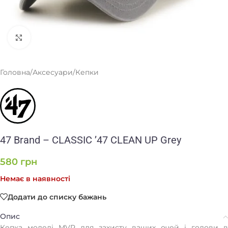
Клацніть, щоб збільшити
Головна
/
Аксесуари
/
Кепки
47 Brand – CLASSIC ’47 CLEAN UP Grey
580
грн
Немає в наявності
Додати до списку бажань
Опис
Кепка моделі MVP для захисту ваших очей і голови в