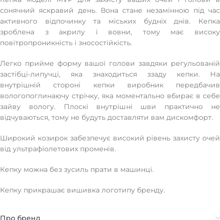
сонячний яскравий день. Вона стане незамінною під час
активного відпочинку та міських будніх днів. Кепка
зроблена з акрилу і вовни, тому має високу
повітропроникність і зносостійкість.
Легко прийме форму вашої голови завдяки регульованій
застібці-липучці, яка знаходиться ззаду кепки. На
внутрішній стороні кепки виробник передбачив
вологопоглинаючу стрічку, яка моментально вбирає в себе
зайву вологу. Плоскі внутрішні шви практично не
відчуваються, тому не будуть доставляти вам дискомфорт.
Широкий козирок забезпечує високий рівень захисту очей
від ультрафіолетових променів.
Кепку можна без зусиль прати в машинці.
Кепку прикрашає вишивка логотипу бренду.
Про бренд