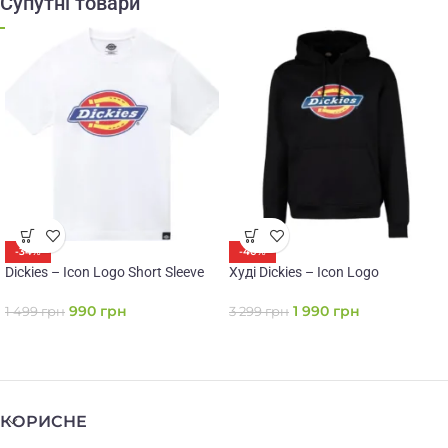
Супутні товари
-34%
-40%
Dickies – Icon Logo Short Sleeve
Худі Dickies – Icon Logo
990
грн
1 990
грн
1 499
грн
3 299
грн
КОРИСНЕ