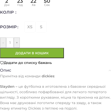
2
23
22
49
Дні
Год
Хв
Сек
КОЛІР
XS
S
РОЗМІР
-
+
ДОДАТИ В КОШИК
Додати до списку бажань
Опис
Примітка від команди
dickies
:
Slayden –
це футболка в иготовлена ​​з бавовни середньої
щільності, особливо пофарбованої для легкого потертого
вигляду. З короткими рукавами, міцна та приємна на дотик.
Вона має друковані логотипи спереду та ззаду, а також
ткану етикетку Dickies з петлею на подолі.