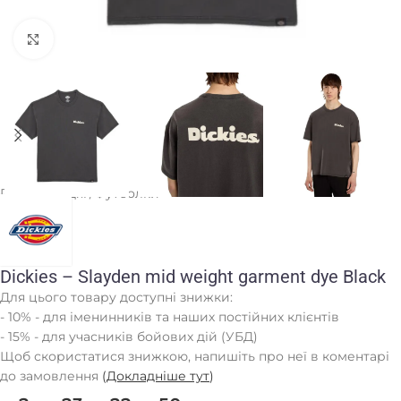
Клацніть, щоб збільшити
Головна
/
Одяг
/
Футболки
Dickies – Slayden mid weight garment dye Black
Для цього товару доступні знижки:
- 10% - для іменинників та наших постійних клієнтів
- 15% - для учасників бойових дій (УБД)
Щоб скористатися знижкою, напишіть про неї в коментарі
до замовлення
(
Докладніше тут
)