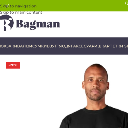
Д
Skip to navigation
Skip to main content
ЮКЗАКИ
ВАЛІЗИ
СУМКИ
ВЗУТТЯ
ОДЯГ
АКСЕСУАРИ
ШКАРПЕТКИ S
-20%