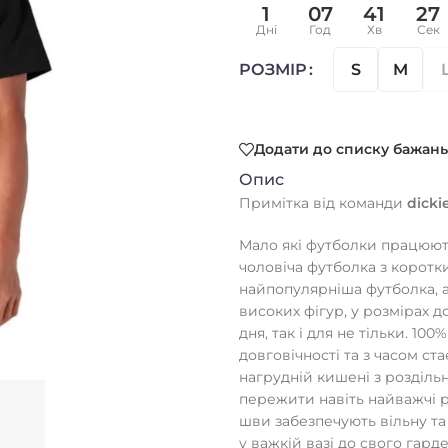
1
07
41
26
Дні
Год
Хв
Сек
S
M
РОЗМІР
Додати до списку бажань
Опис
Примітка від команди
dicki
Мало які футболки працюють
чоловіча футболка з корот
найпопулярніша футболка, 
високих фігур, у розмірах д
дня, так і для не тільки. 1
довговічності та з часом ст
нагрудній кишені з розділь
пережити навіть найважчі ро
шви забезпечують вільну та
у важкій вазі до свого гард