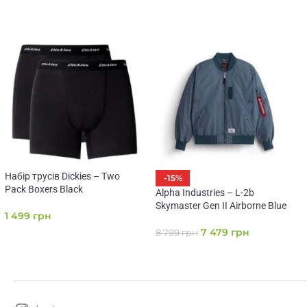
Набір трусів Dickies – Two
-15%
Pack Boxers Black
Alpha Industries – L-2b
Skymaster Gen II Airborne Blue
1 499
грн
7 479
грн
8 799
грн