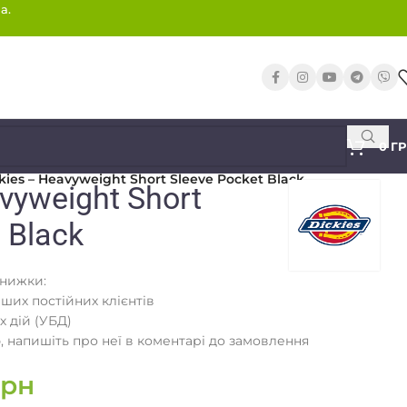
а.
0
Г
kies – Heavyweight Short Sleeve Pocket Black
vyweight Short
 Black
знижки:
аших постійних клієнтів
х дій (УБД)
 напишіть про неї в коментарі до замовлення
грн