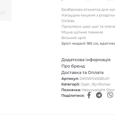
Безбіркова етикетка для ко
Нагрудна кишеня з роздільн
Dickies
Проклеєні шви шиї та плеч
Міцна щільна тканина
Вільний крій
Зріст моделі 185 см, вдягн
Додаткова інформація
Про бренд
Доставка та Оплата
Артикул:
DK0WS450BLK1
Категорії:
Одяг
,
Футболки
Позначка:
Heavyweight Short
Поділитися: