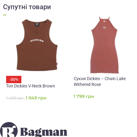
Супутні товари
Сукня Dickies – Chain Lake
-30%
Withered Rose
Топ Dickies V-Neck Brown
1 799
грн
1 049
грн
1 499
грн