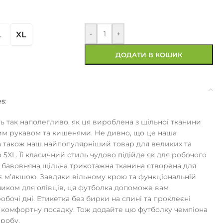
-
+
L
XL
ДОДАТИ В КОШИК
es
:
 так наполегливо, як ця вироблена з щільної тканини
ким рукавом та кишенями. Не дивно, що це наша
а також наш найпопулярніший товар для великих та
о 5XL. Її класичний стиль чудово підійде як для робочого
00% бавовняна щільна трикотажна тканина створена для
ає м’якшою. Завдяки вільному крою та функціональній
ником для олівців, ця футболка допоможе вам
бочі дні. Етикетка без бирки на спині та проклеєні
 комфортну посадку. Тож додайте цю футболку чемпіона
еробу.