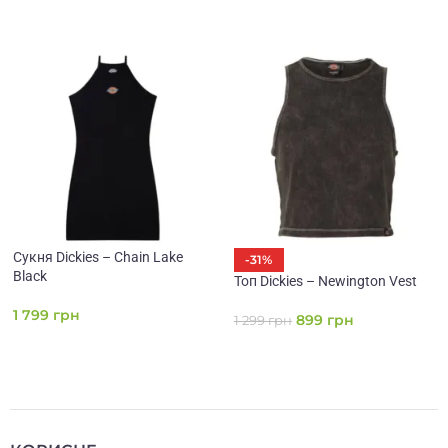
Сукня Dickies – Chain Lake
-31%
Black
Топ Dickies – Newington Vest
1 799
грн
899
грн
1 299
грн