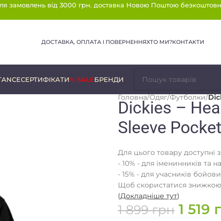
ля замовлень від 3000 грн. доставка Новою Поштою безкоштовн
ДОСТАВКА, ОПЛАТА І ПОВЕРНЕННЯ
ХТО МИ?
КОНТАКТИ
TANCE
СЕРТИФІКАТИ
% SALE
БРЕНДИ
Головна
/
Одяг
/
Футболки
/
Dic
Dickies – Hea
Sleeve Pocket
Для цього товару доступні 
- 10% - для іменинників та н
- 15% - для учасників бойови
Щоб скористатися знижкою,
(
Докладніше тут
)
1 519
1 899
грн