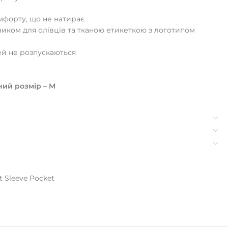
мфорту, що не натирає
иком для олівців та тканою етикеткою з логотипом
ей не розпускаються
ений розмір – M
 Sleeve Pocket