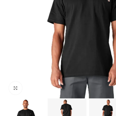
Клацніть, щоб збільшити