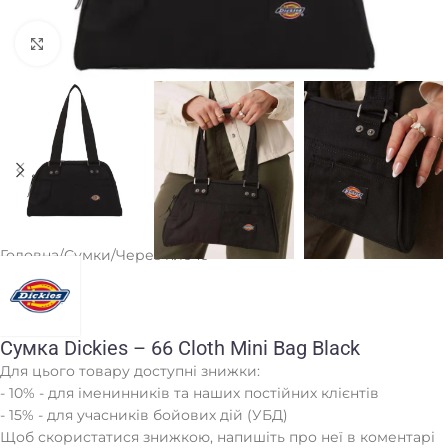
Клацніть, щоб збільшити
Головна
/
Сумки
/
Через плече
Сумка Dickies – 66 Cloth Mini Bag Black
Для цього товару доступні знижки:
- 10% - для іменинників та наших постійних клієнтів
- 15% - для учасників бойових дій (УБД)
Щоб скористатися знижкою, напишіть про неї в коментарі