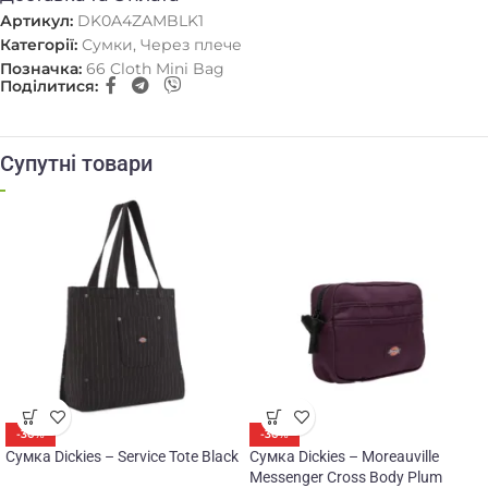
Артикул:
DK0A4ZAMBLK1
Категорії:
Сумки
,
Через плече
Позначка:
66 Cloth Mini Bag
Поділитися:
Супутні товари
-30%
-30%
Сумка Dickies – Service Tote Black
Сумка Dickies – Moreauville
Messenger Cross Body Plum