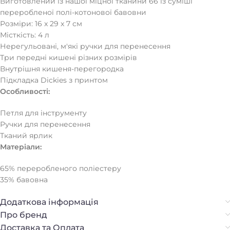
Виготовлений із нашої міцної тканини 66 із суміші
переробленої полі-котонової бавовни
Розміри: 16 x 29 x 7 см
Місткість: 4 л
Нерегульовані, м'які ручки для перенесення
Три передні кишені різних розмірів
Внутрішня кишеня-перегородка
Підкладка Dickies з принтом
Особливості:
Петля для інструменту
Ручки для перенесення
Тканий ярлик
Матеріали:
65% переробленого поліестеру
35% бавовна
Додаткова інформація
Про бренд
Доставка та Оплата