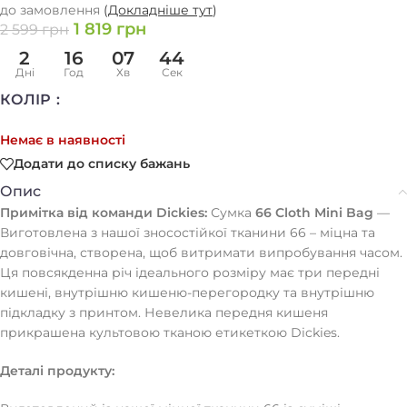
до замовлення
(
Докладніше тут
)
1 819
грн
2 599
грн
2
16
07
44
Дні
Год
Хв
Сек
КОЛІР
Немає в наявності
Додати до списку бажань
Опис
Примітка від команди Dickies:
Сумка
66 Cloth Mini Bag
—
Виготовлена ​​з нашої зносостійкої тканини 66 – міцна та
довговічна, створена, щоб витримати випробування часом.
Ця повсякденна річ ідеального розміру має три передні
кишені, внутрішню кишеню-перегородку та внутрішню
підкладку з принтом. Невелика передня кишеня
прикрашена культовою тканою етикеткою Dickies.
Деталі продукту: