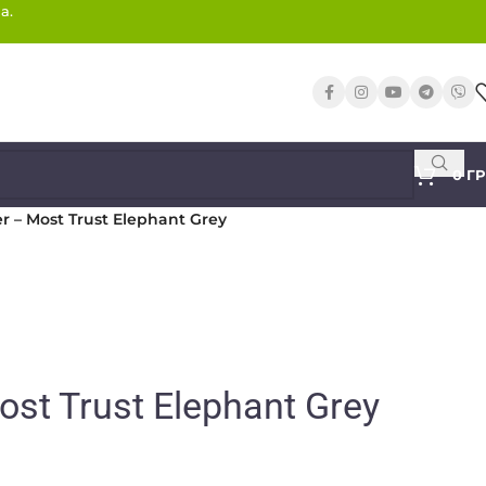
а.
0
Г
r – Most Trust Elephant Grey
st Trust Elephant Grey