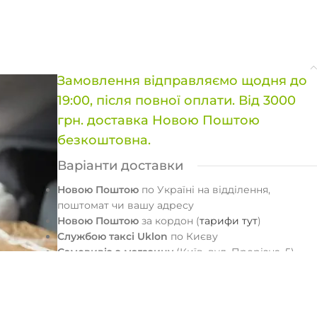
Замовлення відправляємо щодня до
19:00, після повної оплати. Від 3000
грн. доставка Новою Поштою
безкоштовна.
Варіанти доставки
Новою Поштою
по Україні на відділення,
поштомат чи вашу адресу
Новою Поштою
за кордон (
тарифи тут
)
Службою таксі Uklon
по Києву
Самовивіз з магазину
(Київ, вул. Прорізна, 5)
Варіанти оплати
Картою на сайті
При отриманні в магазині
готівкою або картою