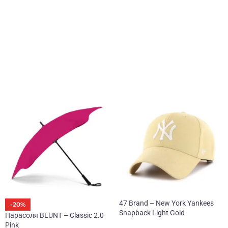
Безготівковою
оплатою на рахунок
Повернення
Повернути товар
можливо протягом 14 днів,
навіть без чека.
Оплату повертаємо
протягом 1-3
днів.
47 Brand – New York Yankees
-20%
Snapback Light Gold
Парасоля BLUNT – Classic 2.0
Pink