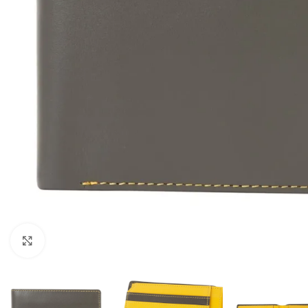
Клацніть, щоб збільшити