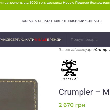
ля замовлень від 3000 грн. доставка Новою Поштою безкоштовн
ДОСТАВКА, ОПЛАТА І ПОВЕРНЕННЯ
ХТО МИ?
КОНТАКТИ
TANCE
СЕРТИФІКАТИ
% SALE
БРЕНДИ
Головна
/
Аксесуари
/
Crumple
Crumpler – Mo
2 670
грн