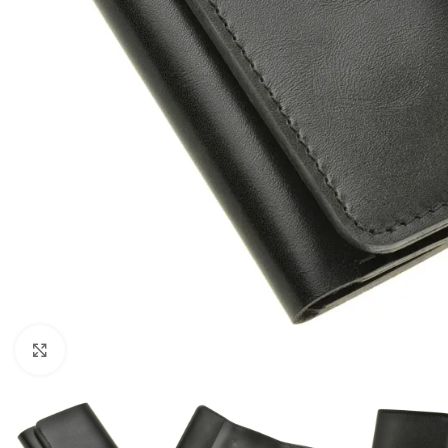
Клацніть, щоб збільшити