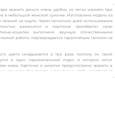
аре хранить деньги очень удобно, их легко изымать при
же в небольшой женской сумочке. Изготовлена модель из
и нежной на ощупь. Через несколько дней использования
олностью разносится и портмоне приобретет свою
тмоне-кошелек выполнено вручную отечественными
еланной работы подтверждается гарантийным талоном на
.
ого цвета складывается в три раза, поэтому он такой
утся в один горизонтальный отдел, в котором могут
тран мира. Карточки и визитки предусмотрено хранить в
их карманах. Все просто и практично, чтобы разобраться
тся.