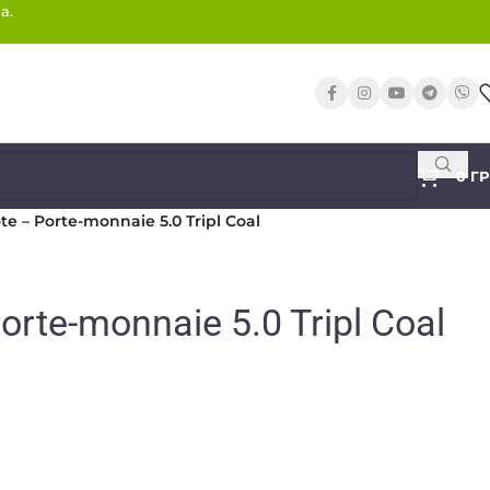
а.
0
Г
e – Porte-monnaie 5.0 Tripl Coal
orte-monnaie 5.0 Tripl Coal