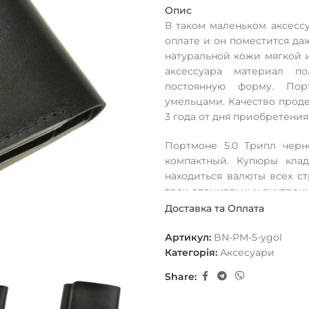
Опис
В таком маленьком аксессу
оплате и он поместится да
натуральной кожи мягкой 
аксессуара материал п
постоянную форму. Пор
умельцами. Качество прод
3 года от дня приобретения
Портмоне 5.0 Трипл черн
компактный. Купюры клад
находиться валюты всех с
трех специальных внутренн
много времени не потребуе
Доставка та Оплата
Артикул:
BN-PM-5-ygol
Категорія:
Аксесуари
Share: