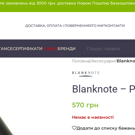
ля замовлень від 3000 грн. доставка Новою Поштою безкоштовн
ДОСТАВКА, ОПЛАТА І ПОВЕРНЕННЯ
ХТО МИ?
КОНТАКТИ
TANCE
СЕРТИФІКАТИ
% SALE
БРЕНДИ
Головна
/
Аксесуари
/
Blanknot
Blanknote – P
570
грн
Немає в наявності
Додати до списку бажань